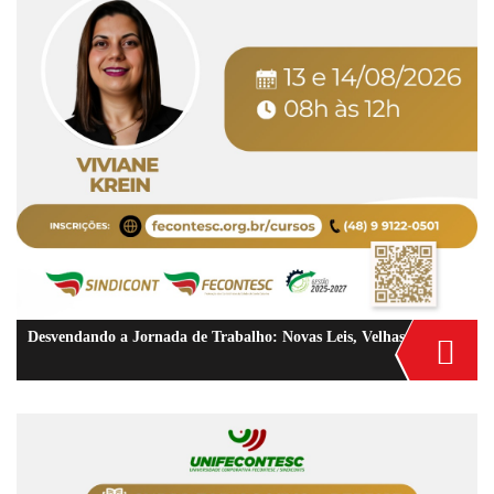
Desvendando a Jornada de Trabalho: Novas Leis, Velhas Dúvidas e Pontos Críticos